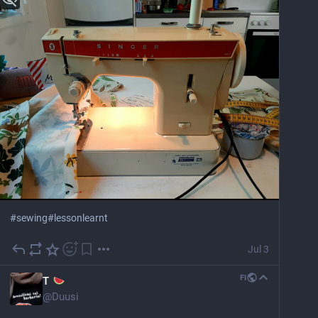
#
sewing
#
lessonlearnt
Jul 3
FI
T
@
Duusi