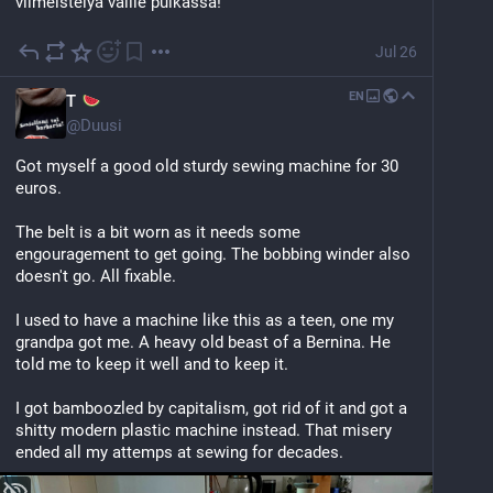
viimeistelyä vaille pulkassa!
Jul 26
EN
T
@
Duusi
Got myself a good old sturdy sewing machine for 30 
euros.
The belt is a bit worn as it needs some 
engouragement to get going. The bobbing winder also 
doesn't go. All fixable.
I used to have a machine like this as a teen, one my 
grandpa got me. A heavy old beast of a Bernina. He 
told me to keep it well and to keep it. 
I got bamboozled by capitalism, got rid of it and got a 
shitty modern plastic machine instead. That misery 
ended all my attemps at sewing for decades.