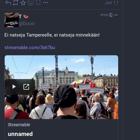
Jun 1
*
FI
T
@
Duusi
Ei natseja Tampereelle, ei natseja minnekään!
streamable.com/3xh7bu
Streamable
unnamed