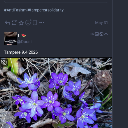
#
AntiFasismi
#
tampere
#
solidarity
May 31
EN
T
@
Duusi
Tampere 9.4.2026