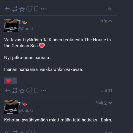
6d
FI
T
@
Duusi
Valtavasti tykkäsin TJ Klunen teoksesta The House in 
the Cerulean Sea.
Nyt jatko-osan parissa. 
Ihanan humaania, vaikka onkin vakavaa.
1
Jul 31
FI
T
@
Duusi
Kehotan pysähtymään miettimään tätä hetkeksi. Esim. 
wc-paperi on päivittäistavara. 