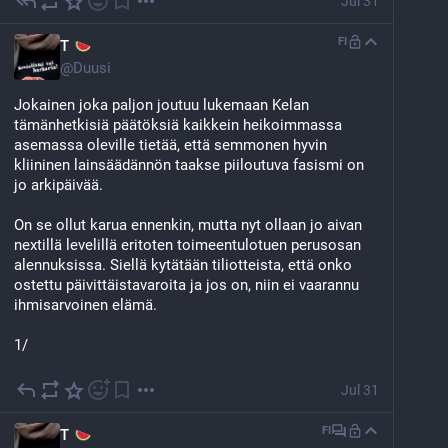
Jul 31
Eli kun olet kuitenkin vielä ostanut vaikkapa 
tiskiainetta, et selvästikään ole kuolemassa nälkään... 
FI
T
Joten tämän perusteella voimme leikata 
@
Duusi
VIIMESIJAISTA IHMISARVOISEN ELÄMÄN 
TURVAAVAA tukea 50%.
Jokainen joka paljon joutuu lukemaan Kelan 
tämänhetkisiä päätöksiä kaikkein heikoimmassa 
Yllä oleva on vain yksi esimerkki monista.
asemassa oleville tietää, että semmonen hyvin 
kliininen lainsäädännön taakse piiloutuva fasismi on 
Mietin, että kuka pystyy tekemään näitä päätöksiä? 
jo arkipäivää.
Joku pystyy. Tämä on nyt sitä rationaalista fasismia.
On se ollut karua ennenkin, mutta nyt ollaan jo aivan 
Huom. leikattu perusosa on n. 293€. Kuka elää tällä 
nextillä levelillä eritoten toimeentulotuen perusosan 
kuukauden?
alennuksissa. Siellä kytätään tiliotteista, että onko 
ostettu päivittäistavaroita ja jos on, niin ei vaarannu 
2/2
ihmisarvoinen elämä.
1/
Jul 31
FI
T