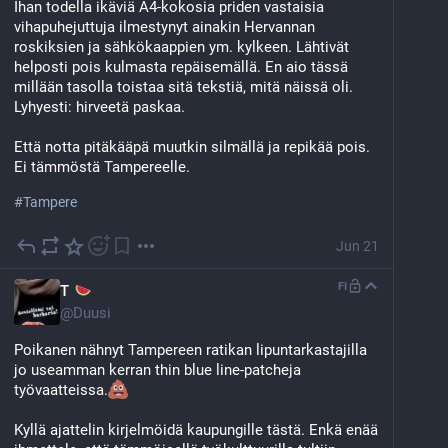
Ihan todella ikäviä A4-kokosia priden vastaisia 
vihapuhejuttuja ilmestynyt ainakin Hervannan 
roskiksien ja sähkökaappien ym. kylkeen. Lähtivät 
helposti pois kulmasta repäisemällä. En aio tässä 
millään tasolla toistaa sitä tekstiä, mitä näissä oli. 
Lyhyesti: hirveetä paskaa.
Että notta pitäkääpä muutkin silmällä ja repikää pois. 
Ei tämmöstä Tampereelle.
#
Tampere
Jun 21
FI
T
@
Duusi
Poikanen nähnyt Tampereen ratikan lipuntarkastajilla 
jo useamman kerran thin blue line-patcheja 
työvaatteissa.
Kyllä ajattelin kirjelmöidä kaupungille tästä. Enkä enää 