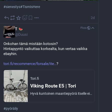
#
sienestys
#
TismIsHere
2d
FI
T
@
Duusi
Onkohan tämä mistään kotosin?
Hintapyyntö vaikuttaa korkealta, kun vertaa vaikka 
ebayhin. 
tori.fi/recommerce/forsale/ite
?
Tori.fi
Viking Route E5 | Tori
Hyvä kuntoinen maantiepyörä itselle ei ole ollut käyttöä niin laitetaan parempaan kotiin. Sen verran mitä olen kokeillut kaikki toimii moitteettomasti.
#
pyöräily