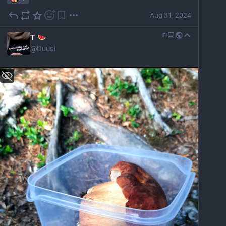
Aug 31, 2024
FI
T
@
Duusi