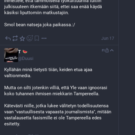
ihmettele, että tämmöisellä työkulttuurilla tultiin 
julkisuuteen itkemään siitä, ettei saa enää käydä 
käsiksi liputtomiin matkustajiin.
Smol bean natseja joka paikassa.:/
Jun 17
FI
T
@
Duusi
Kyllähän minä tietysti tiiän, keiden etua ajaa 
valtionmedia.
Mutta on silti jotenkin villiä, että Yle vaan ignoorasi 
koko tuhannen ihmisen miekkarin Tampereella. 
Kätevästi niille, jotka lukee välitetyn todellisuutensa 
vaan "vastuullisesta vapaasta journalismista", mitään 
vastalausetta fasismille ei ole Tampereella edes 
esitetty.