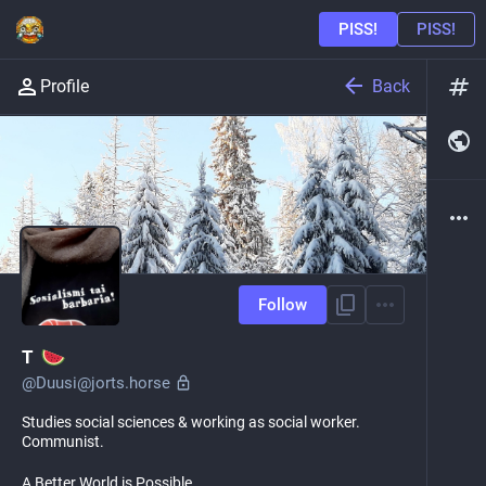
Back
Profile
Follow
T
@
Duusi@jorts.horse
Studies social sciences & working as social worker.
Communist.
A Better World is Possible.