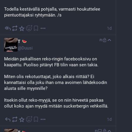
Todella kestävällä pohjalla, varmasti houkuttelee 
pientuottajaksi ryhtymään. /s
1d
FI
T
@
Duusi
Meidän paikallisen reko-ringin facebooksivu on 
kaapattu. Puoliso pitänyt FB tilin vaan sen takia.
Miten olis rekotuottajat, joko alkais riittää? Ei 
kannattaisi olla joku ihan oma avoimen lähdekoodin 
alusta sille myynnille?
Itsekin ollut reko-myyjä, se on niin hirveetä paskaa 
ollut koko ajan myydä mitään suckerbergin vehkeillä.
1d
FI