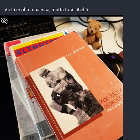
lähemmäs.
Vielä ei olla maalissa, mutta tosi lähellä.
Vastaus oli hopeaseppä.
#
KysyFediltä
#
luonto