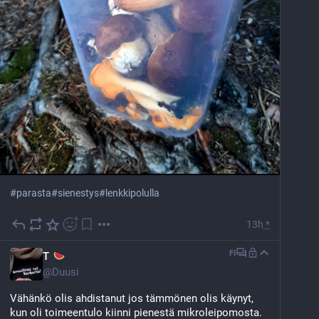
#
parasta
#
sienestys
#
lenkkipolulla
13h
*
FI
T
@
Duusi
Vähänkö olis ahdistanut jos tämmönen olis käynyt, 
kun oli toimeentulo kiinni pienestä mikroleipomosta.