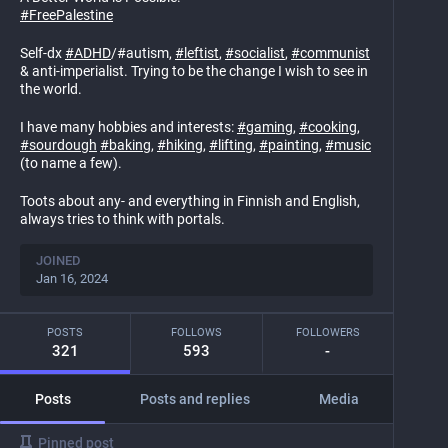
#
FreePalestine
Self-dx
#
ADHD
/#autism,
#
leftist
,
#
socialist
,
#
communist
& anti-imperialist. Trying to be the change I wish to see in
the world.
I have many hobbies and interests:
#
gaming
,
#
cooking
,
#
sourdough
#
baking
,
#
hiking
,
#
lifting
,
#
painting
,
#
music
(to name a few).
Toots about any- and everything in Finnish and English,
always tries to think with portals.
JOINED
Jan 16, 2024
POSTS
FOLLOWS
FOLLOWERS
321
593
-
Posts
Posts and replies
Media
Pinned post