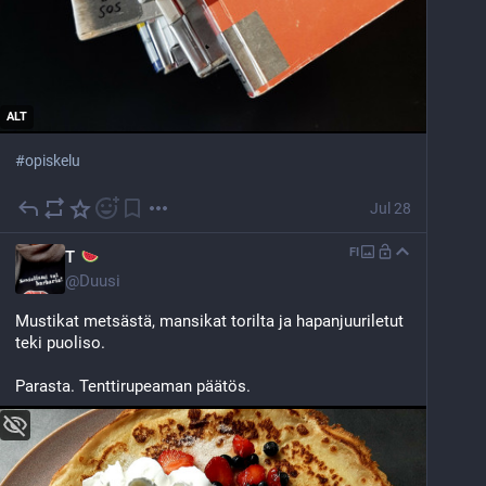
ALT
#
opiskelu
Jul 28
FI
T
@
Duusi
Mustikat metsästä, mansikat torilta ja hapanjuuriletut 
teki puoliso. 
Parasta. Tenttirupeaman päätös.