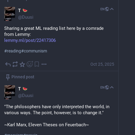
EN
T
@
Duusi
Sharing a great ML reading list here by a comrade 
from Lemmy:
lemmy.ml/post/22417306
#
reading
#
communism
Oct 25, 2025
Pinned post
EN
T
@
Duusi
"The philosophers have only interpreted the world, in 
various ways. The point, however, is to change it."
~Karl Marx, Eleven Theses on Feuerbach~