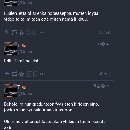
@
Duusi
Luulen, että olisi ehkä hopeaseppä, mutten löydä 
videoita tai mitään että miten nämä liikkuu.
Jul 29
FI
T
@
Duusi
Edit. Tämä selvisi
Koska internethaku on ihan rikki, niin kysyn täällä.
Jul 29
*
Mikä on pieni, pisaranmuotoinen ja auringossa 
FI
T
hopeisena kiiltävä nopealiikkeinen otus, joka 
@
Duusi
uiskentelee järven pinnalla. Näitä oli iso lauma 
rantavedessä ja näytti siltä, että vesikirput jotenkin 
Behold, minun gradunteon fyysisten kirjojen pino, 
melkeinpä paimensi niitä. Koko muutama millimetri.
jonka saan nyt palauttaa kirjastoon!
Ihan ihmeellinen vauhti. Pistivät myös menemään 
Olemme viettäneet laatuaikaa yhdessä tammikuusta 
piruettia yms. ja selvästi näkivät väistää, kun vei kättä 
asti.