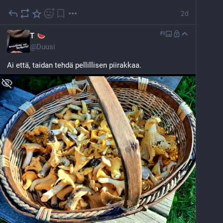
2d
FI
T
@
Duusi
Ai että, taidan tehdä pellillisen piirakkaa.